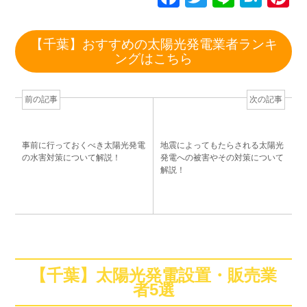
a
wi
n
at
n
c
tt
e
e
e
【千葉】おすすめの太陽光発電業者ランキ
e
er
n
e
ングはこちら
b
a
st
o
前の記事
次の記事
o
k
事前に行っておくべき太陽光発電
地震によってもたらされる太陽光
の水害対策について解説！
発電への被害やその対策について
解説！
【千葉】太陽光発電設置・販売業
者5選