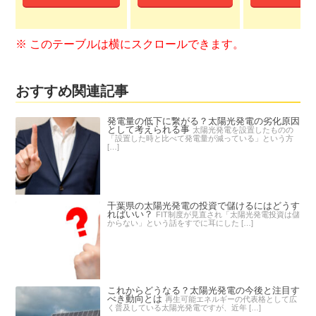
おすすめ関連記事
発電量の低下に繋がる？太陽光発電の劣化原因
として考えられる事
太陽光発電を設置したものの
「設置した時と比べて発電量が減っている」という方
[…]
千葉県の太陽光発電の投資で儲けるにはどうす
ればいい？
FIT制度が見直され「太陽光発電投資は儲
からない」という話をすでに耳にした […]
これからどうなる？太陽光発電の今後と注目す
べき動向とは
再生可能エネルギーの代表格として広
く普及している太陽光発電ですが、近年 […]