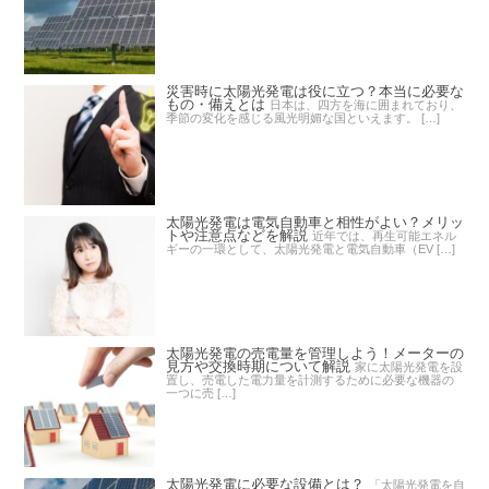
災害時に太陽光発電は役に立つ？本当に必要な
もの・備えとは
日本は、四方を海に囲まれており、
季節の変化を感じる風光明媚な国といえます。 […]
太陽光発電は電気自動車と相性がよい？メリッ
トや注意点などを解説
近年では、再生可能エネル
ギーの一環として、太陽光発電と電気自動車（EV […]
太陽光発電の売電量を管理しよう！メーターの
見方や交換時期について解説
家に太陽光発電を設
置し、売電した電力量を計測するために必要な機器の
一つに売 […]
太陽光発電に必要な設備とは？
「太陽光発電を自