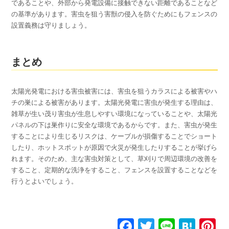
であることや、外部から発電設備に接触できない距離であることなど
の基準があります。害虫を狙う害獣の侵入を防ぐためにもフェンスの
設置義務は守りましょう。
まとめ
太陽光発電における害虫被害には、害虫を狙うカラスによる被害やハ
チの巣による被害があります。太陽光発電に害虫が発生する理由は、
雑草が生い茂り害虫が生息しやすい環境になっていることや、太陽光
パネルの下は巣作りに安全な環境であるからです。また、害虫が発生
することにより生じるリスクは、ケーブルが損傷することでショート
したり、ホットスポットが原因で火災が発生したりすることが挙げら
れます。そのため、主な害虫対策として、草刈りで周辺環境の改善を
すること、定期的な洗浄をすること、フェンスを設置することなどを
行うとよいでしょう。
F
T
Li
H
P